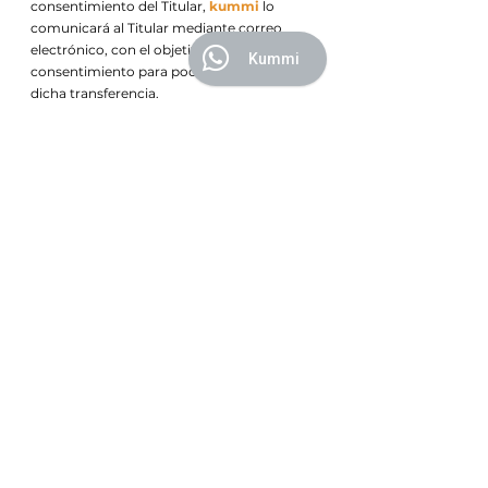
consentimiento del Titular,
kummi
lo
comunicará al Titular mediante correo
electrónico, con el objetivo de recabar su
Kummi
consentimiento para poder llevar a cabo
dicha transferencia.
En el supuesto de que el Titular no
consintiere la transmisión de sus Datos
Personales en virtud del párrafo anterior,
éste deberá de manifestarlo lo antes posible
a
kummi
.
VI.
Procedimiento y medio por el cual el
Responsable comunicará al Titular de
cambios al Aviso de Privacidad
.
Kummi
podrá modificar y corregir el presente aviso
de manera ocasional. Cualquier cambio a
este Aviso de Privacidad será publicado en
la siguiente página de Internet:
http://www.kummi.mx
, Por lo tanto, te
pedimos que revises este Aviso
regularmente en las páginas señaladas.